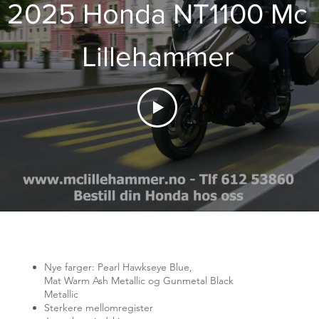
2025 Honda NT1100 Mc
Lillehammer
Nye farger: Pearl Hawkseye Blue,
Mat Warm Ash Metallic og Gunmetal Black
Metallic
Sterkere mellomregister