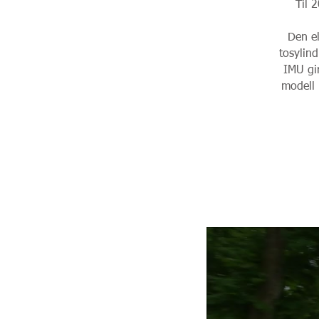
Til 
Den el
tosylind
IMU gir
modell 