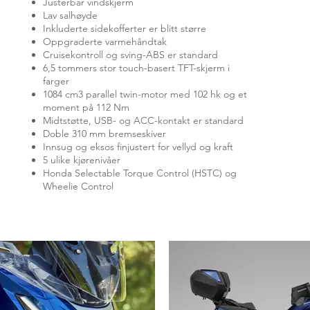
Justerbar vindskjerm
Lav salhøyde
Inkluderte sidekofferter er blitt større
Oppgraderte varmehåndtak
Cruisekontroll og sving-ABS er standard
6,5 tommers stor touch-basert TFT-skjerm i
farger
1084 cm3 parallel twin-motor med 102 hk og et
moment på 112 Nm
Midtstøtte, USB- og ACC-kontakt er standard
Doble 310 mm bremseskiver
Innsug og eksos finjustert for vellyd og kraft
5 ulike kjørenivåer
Honda Selectable Torque Control (HSTC) og
Wheelie Control