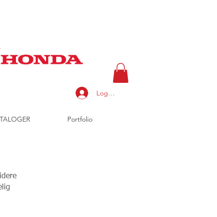
Logg inn
TALOGER
Portfolio
idere
lig