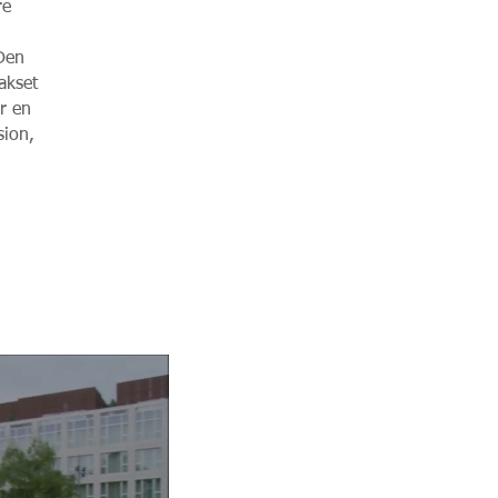
re
Den
akset
ir en
sion,